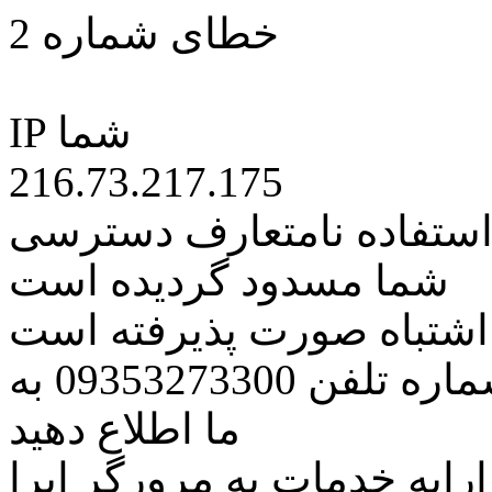
خطای شماره 2
IP شما
216.73.217.175
 استفاده نامتعارف دسترسی
شما مسدود گردیده است
ه اشتباه صورت پذیرفته است
مراتب این مسئله را از طریق شماره تلفن 09353273300 به
ما اطلاع دهید
رایه خدمات به مرورگر اپرا