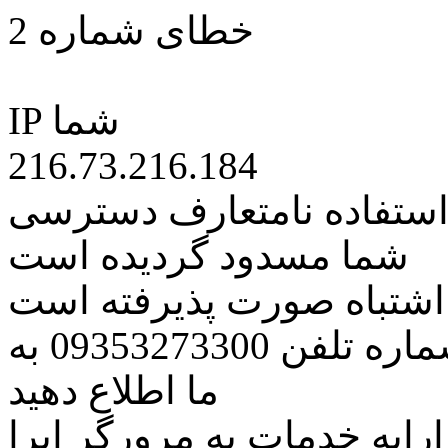
خطای شماره 2
IP شما
216.73.216.184
 استفاده نامتعارف دسترسی
شما مسدود گردیده است
ه اشتباه صورت پذیرفته است
مراتب این مسئله را از طریق شماره تلفن 09353273300 به
ما اطلاع دهید
رایه خدمات به مرورگر اپرا