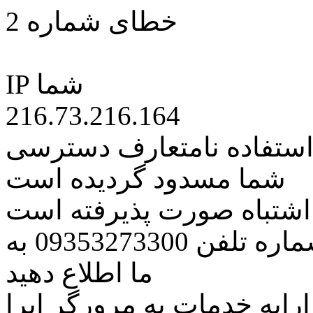
خطای شماره 2
IP شما
216.73.216.164
 استفاده نامتعارف دسترسی
شما مسدود گردیده است
ه اشتباه صورت پذیرفته است
مراتب این مسئله را از طریق شماره تلفن 09353273300 به
ما اطلاع دهید
رایه خدمات به مرورگر اپرا