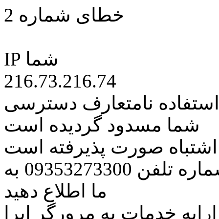
خطای شماره 2
IP شما
216.73.216.74
 استفاده نامتعارف دسترسی
شما مسدود گردیده است
ه اشتباه صورت پذیرفته است
مراتب این مسئله را از طریق شماره تلفن 09353273300 به
ما اطلاع دهید
رایه خدمات به مرورگر اپرا