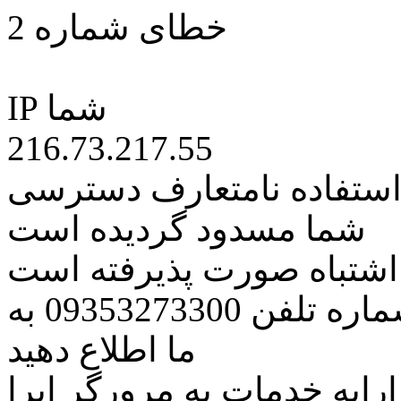
خطای شماره 2
IP شما
216.73.217.55
 استفاده نامتعارف دسترسی
شما مسدود گردیده است
ه اشتباه صورت پذیرفته است
مراتب این مسئله را از طریق شماره تلفن 09353273300 به
ما اطلاع دهید
رایه خدمات به مرورگر اپرا