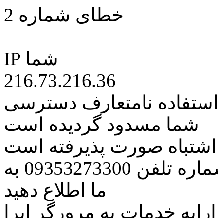
خطای شماره 2
IP شما
216.73.216.36
 استفاده نامتعارف دسترسی
شما مسدود گردیده است
ه اشتباه صورت پذیرفته است
مراتب این مسئله را از طریق شماره تلفن 09353273300 به
ما اطلاع دهید
رایه خدمات به مرورگر اپرا