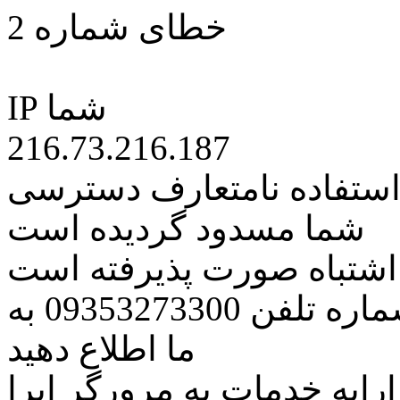
خطای شماره 2
IP شما
216.73.216.187
 استفاده نامتعارف دسترسی
شما مسدود گردیده است
ه اشتباه صورت پذیرفته است
مراتب این مسئله را از طریق شماره تلفن 09353273300 به
ما اطلاع دهید
رایه خدمات به مرورگر اپرا